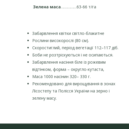
Зелена маса
……………63-66 т/га
Забарвлення квітки світло-блакитне
Рослини високорослі (80 см).
Cкоростиглий, період вегетації 112–117 діб.
Боби не розтріскуються і не осипаються.
Забарвлення насіння біле із рожевим
відтінком, форма – округло-кутаста,
Маса 1000 насінин 320– 330 г.
Рекомендовано для вирощування в зонах
Лісостепу та Полісся України на зерно і
зелену масу.