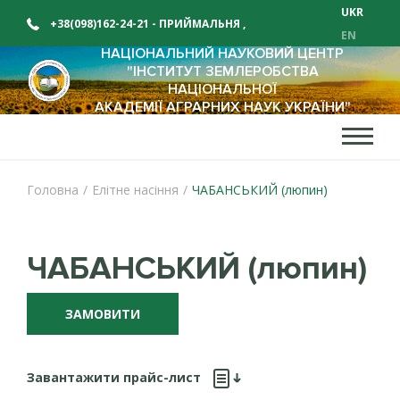
UKR
+38(098)162-24-21 - ПРИЙМАЛЬНЯ
,
EN
НАЦІОНАЛЬНИЙ НАУКОВИЙ ЦЕНТР
+38(098)162-24-12 - ВІДДІЛ ПРОДАЖУ
"ІНСТИТУТ ЗЕМЛЕРОБСТВА
НАЦІОНАЛЬНОЇ
АКАДЕМІЇ АГРАРНИХ НАУК УКРАЇНИ"
Головна
/
Елітне насіння
/
ЧАБАНСЬКИЙ (люпин)
ЧАБАНСЬКИЙ (люпин)
ЗАМОВИТИ
Завантажити прайс-лист