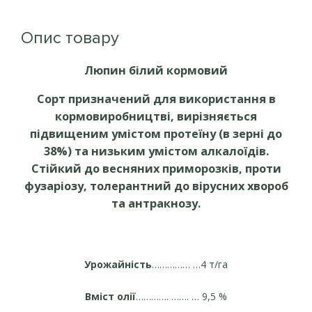
Опис товару
Люпин білий кормовий
Сорт призначений для використання в
кормовиробництві, вирізняється
підвищеним умістом протеїну (в зерні до
38%) та низьким умістом алкалоїдів.
Стійкий до весняних приморозків, проти
фузаріозу, толерантний до вірусних хвороб
та антракнозу.
Урожайність
…………… …4 т/га
Вміст олії
…………. ……. … 9,5 %