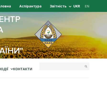
оловна
Аспірантура
Звітність
UKR
EN
ЕНТР
А
АЇНИ"
ПОДІЇ
КОНТАКТИ