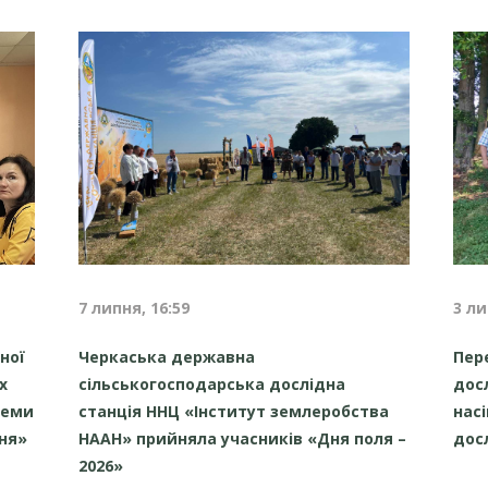
7 липня, 16:59
3 ли
ної
Черкаська державна
Пер
х
сільськогосподарська дослідна
дос
теми
станція ННЦ «Інститут землеробства
нас
ня»
НААН» прийняла учасників «Дня поля –
дос
2026»