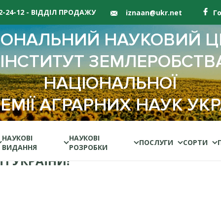
62-24-12 - ВІДДІЛ ПРОДАЖУ
iznaan@ukr.net
Г
ІОНАЛЬНИЙ НАУКОВИЙ Ц
"ІНСТИТУТ ЗЕМЛЕРОБСТВ
НАЦІОНАЛЬНОЇ
ЕМІЇ АГРАРНИХ НАУК УКР
НАУКОВІ
НАУКОВІ
ПОСЛУГИ
СОРТИ
ВИДАННЯ
РОЗРОБКИ
І УКРАЇНИ!