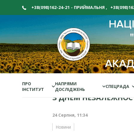
+38(098)162-24-21 - ПРИЙМАЛЬНЯ
,
+38(098)1
НАЦ
АКАД
Головна
/
Новини
/
З ДНЕМ НЕЗАЛЕЖНОСТІ УКРАЇНИ!
ПРО
НАПРЯМИ
СПЕЦРАДА
ІНСТИТУТ
ДОСЛІДЖЕНЬ
З ДНЕМ НЕЗАЛЕЖНОСТ
24 Серпня, 11:34
Новини