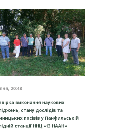
пня, 20:48
евірка виконання наукових
ліджень, стану дослідів та
інницьких посівів у Панфильській
лідній станції ННЦ «ІЗ НААН»